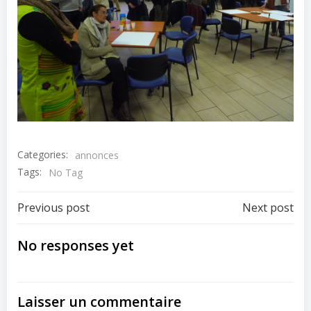
Categories:
annonces
Tags:
No Tag
Navigation
Navigation
Previous post
Next post
de
de
No responses yet
l’article
l’article
Laisser un commentaire