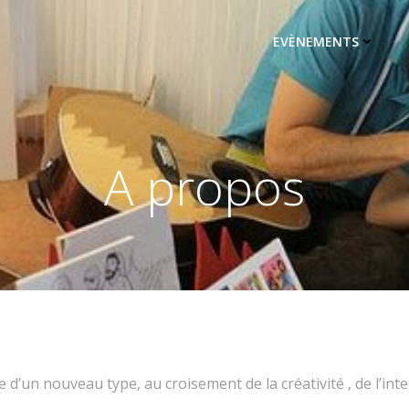
EVÈNEMENTS
A propos
’un nouveau type, au croisement de la créativité , de l’intell