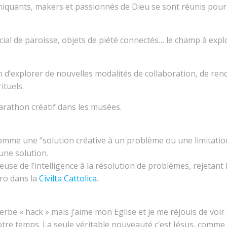
niquants, makers et passionnés de Dieu se sont réunis pour
social de paroisse, objets de piété connectés… le champ à e
 d’explorer de nouvelles modalités de collaboration, de renco
ituels.
arathon créatif dans les musées.
comme une “solution créative à un problème ou une limitation
une solution.
use de l’intelligence à la résolution de problèmes, rejetant 
aro dans la
Civilta Cattolica
.
 verbe « hack » mais j’aime mon Eglise et je me réjouis de voi
notre temps. La seule véritable nouveauté c’est Jésus, comme 